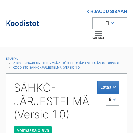
KIRJAUDU SISÄÄN
Koodistot
FI
VALIKKO
ETUSIVU
REKISTERI
:
RAKENNETUN YMPÄRISTÖN TIETOJÄRJESTELMÄN KOODISTOT
KOODISTO
:
SÄHKÖ-JÄRJESTELMÄ (VERSIO 1.0)
SÄHKÖ-
Lataa
JÄRJESTELMÄ 
fi
(Versio 1.0)
Voimassa oleva