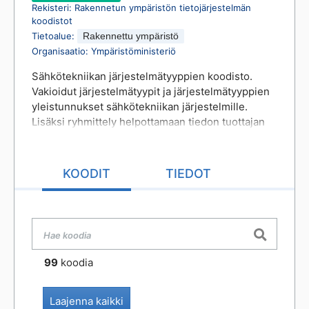
Rekisteri
:
Rakennetun ympäristön tietojärjestelmän
koodistot
Tietoalue
:
Rakennettu ympäristö
Organisaatio
:
Ympäristöministeriö
Sähkötekniikan järjestelmätyyppien koodisto.
Vakioidut järjestelmätyypit ja järjestelmätyyppien
yleistunnukset sähkötekniikan järjestelmille.
Lisäksi ryhmittely helpottamaan tiedon tuottajan
työtä. Järjestelmätyyppien vakioidut arvot
mahdollistavat sähkön
järjestelmäkokonaisuuksien skaalautuvan
KOODIT
TIEDOT
koneellisen tunnistettavuuden. Koneelliset
tarkastussäännöt tulevat pohjautumaan tämän
koodiston järjestelmätyyppien arvoihin. SÄHKÖ-
JÄRJESTELMÄ -koodisto ei ole hierarkkinen
luokitusjärjestelmä. Ryhmittelyä varten
koodistossa on mukana järjestelmälaji ja
99
koodia
järjestelmäluokat helpottamaan tiedon tuottajan
työtä, mutta ne eivät sellaisinaan ole sallittuja
Laajenna kaikki
arvoja varsinaisille järjestelmille. Kaikille