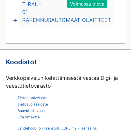
Voimassa oleva
silloin käytetään MUU -vaihtoehtoja.
T-RAU-
01 -
RAKENNUSAUTOMAATIOLAITTEET
Koodistot
Verkkopalvelun kehittämisestä vastaa Digi- ja
väestötietovirasto
Tietoa palvelusta
Tietosuojaseloste
Saavutettavuus
Ota yhteyttä
Lähdekoodi on lisensoitu EUPL-1.2 -lisenssillä.