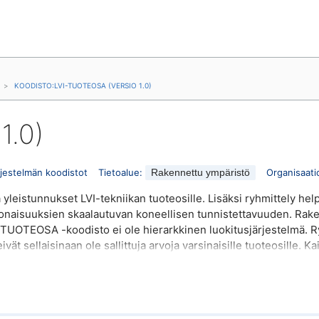
KOODISTO
:
LVI-TUOTEOSA (VERSIO 1.0)
1.0)
jestelmän koodistot
Tietoalue
:
Organisaati
Rakennettu ympäristö
 yleistunnukset LVI-tekniikan tuoteosille. Lisäksi ryhmittely he
okonaisuuksien skaalautuvan koneellisen tunnistettavuuden. Rak
-TUOTEOSA -koodisto ei ole hierarkkinen luokitusjärjestelmä. 
t sellaisinaan ole sallittuja arvoja varsinaisille tuoteosille. Kaik
 käytetään MUU -vaihtoehtoja.