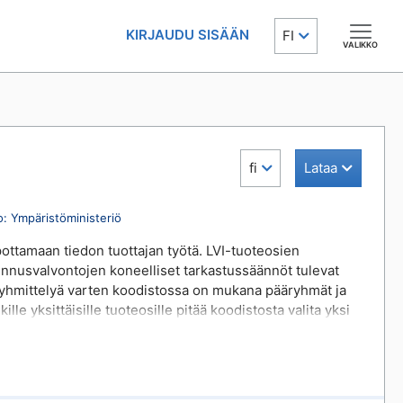
KIRJAUDU SISÄÄN
FI
VALIKKO
fi
Lataa
o
:
Ympäristöministeriö
lpottamaan tiedon tuottajan työtä. LVI-tuoteosien
ennusvalvontojen koneelliset tarkastussäännöt tulevat
Ryhmittelyä varten koodistossa on mukana pääryhmät ja
ille yksittäisille tuoteosille pitää koodistosta valita yksi