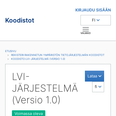
KIRJAUDU SISÄÄN
Koodistot
FI
VALIKKO
ETUSIVU
REKISTERI
:
RAKENNETUN YMPÄRISTÖN TIETOJÄRJESTELMÄN KOODISTOT
KOODISTO
:
LVI-JÄRJESTELMÄ (VERSIO 1.0)
LVI-
Lataa
JÄRJESTELMÄ 
fi
(Versio 1.0)
Voimassa oleva