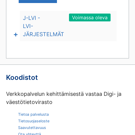
yksittäisille järjestelmille pitää koodistosta valita
yksi sopiva järjestelmätyyppi. Jos sopivaa arvoa ei
Voimassa oleva
löydy, niin silloin käytetään MUU -vaihtoehtoja.
J-LVI -
LVI-
JÄRJESTELMÄT
Koodistot
Verkkopalvelun kehittämisestä vastaa Digi- ja
väestötietovirasto
Tietoa palvelusta
Tietosuojaseloste
Saavutettavuus
Ota yhteyttä