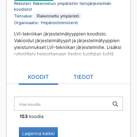
Rekisteri
:
Rakennetun ympäristön tietojärjestelmän
koodistot
Tietoalue
:
Rakennettu ympäristö
Organisaatio
:
Ympäristöministeriö
LVI-tekniikan järjestelmätyyppien koodisto.
Vakioidut järjestelmätyypit ja järjestelmätyyppien
yleistunnukset LVI-tekniikan järjestelmille. Lisäksi
ryhmittely helpottamaan tiedon tuottajan työtä.
Järjestelmätyyppien vakioidut arvot
mahdollistavat LVI:n järjestelmäkokonaisuuksien
skaalautuvan koneellisen tunnistettavuuden.
KOODIT
TIEDOT
Rakennusvalvontojen koneelliset
tarkastussäännöt tulevat pohjautumaan tämän
koodiston järjestelmätyyppien arvoihin. LVI-
JÄRJESTELMÄ -koodisto ei ole hierarkkinen
luokitusjärjestelmä. Ryhmittelyä varten
koodistossa on mukana järjestelmälaji ja
153
koodia
järjestelmäluokat helpottamaan tiedon tuottajan
työtä, mutta ne eivät sellaisinaan ole sallittuja
Laajenna kaikki
arvoja varsinaisille järjestelmille. Kaikille