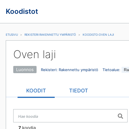
Koodistot
ETUSIVU
REKISTERI
:
RAKENNETTU YMPÄRISTÖ
KOODISTO
:
OVEN LAJI
Oven laji
Luonnos
Rekisteri
:
Rakennettu ympäristö
Tietoalue
:
Ra
KOODIT
TIEDOT
7
koodia