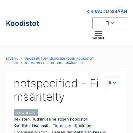
KIRJAUDU SISÄÄN
Koodistot
FI
VALIKKO
ETUSIVU
REKISTERI
:
TUTKIMUSAINEISTOJEN KOODISTOT
KOODISTO
:
LISENSSIT
KOODI
:
EI MÄÄRITELTY
notspecified - Ei 
fi
määritelty
Luonnos
Rekisteri
:
Tutkimusaineistojen koodistot
Koodisto
:
Lisenssit
Tietoalue
:
Koulutus
Organisaatio
:
CSC - Tieteen tietotekniikan keskus