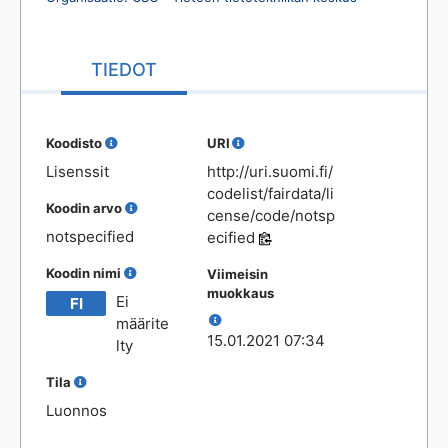
TIEDOT
Koodisto
URI
Lisenssit
http://uri.suomi.fi/
codelist/fairdata/li
Koodin arvo
cense/code/notsp
notspecified
ecified
Koodin nimi
Viimeisin
muokkaus
Ei 
FI
määrite
15.01.2021 07:34
lty
Tila
Luonnos